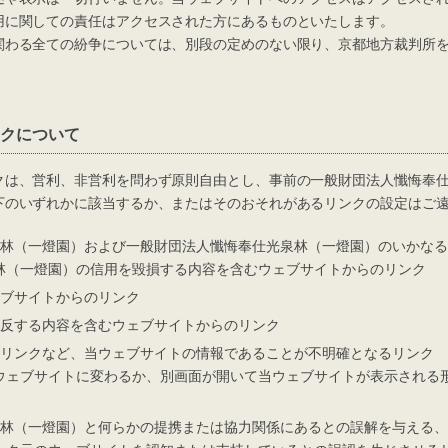
用に関しての責任はアクセスされた方にあるものといたします。
わる全ての紛争については、別段の定めのない限り、京都地方裁判所を
クについて
は、営利、非営利を問わず原則自由とし、事前の一般財団法人懺悔奉仕
下のいずれかに該当するか、またはそのおそれがあるリンクの設定はご
泉林（一燈園）および一般財団法人懺悔奉仕光泉林（一燈園）のいかな
林（一燈園）の信用を毀損する内容を含むウェブサイトからのリンク
ェブサイトからのリンク
に反する内容を含むウェブサイトからのリンク
ジリンクなど、当ウェブサイトの情報であることが不明確となるリンク
ウェブサイトに変わるか、別画面が開いて当ウェブサイトが表示される
泉林（一燈園）と何らかの提携または協力関係にあるとの誤解を与える