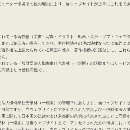
ューター環境その他の理由により、当ウェブサイトが正常にご利用でき
れている著作物（文書・写真・イラスト・動画・音声・ソフトウェア等
）または第三者が保有しており、著作権法その他の法律ならびに条約に
ど著作権法上認められている範囲を除き、著作権者の許諾なしに、これ
せん。
れている一般財団法人懺悔奉仕光泉林（一燈園）の活動またはサービス
の商標または登録商標です。
法人懺悔奉仕光泉林（一燈園）の管理下にあります。当ウェブサイトは
が可能ですが、当ウェブサイトにアクセスされた方および一般財団法人
利用に関して日本国の法律および京都府の条例に拘束されることに同意
林（一燈園）は当ウェブサイト上で、アクセスされた方の環境において
述や表示は一切行いません。当ウェブサイトへのアクセスはアクセスさ