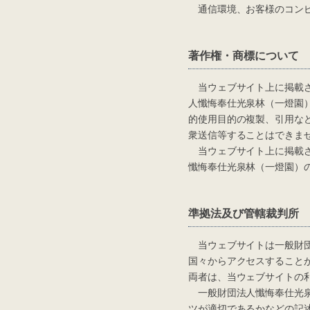
通信環境、お客様のコンピ
著作権・商標について
当ウェブサイト上に掲載さ
人懺悔奉仕光泉林（一燈園
的使用目的の複製、引用な
衆送信等することはできま
当ウェブサイト上に掲載さ
懺悔奉仕光泉林（一燈園）
準拠法及び管轄裁判所
当ウェブサイトは一般財団
国々からアクセスすること
両者は、当ウェブサイトの
一般財団法人懺悔奉仕光泉
ツが適切であるかなどの記