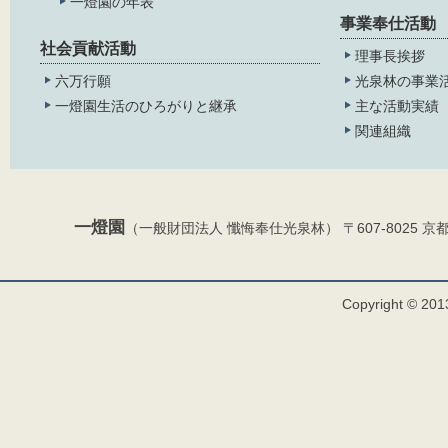
一燈園の年表
事業奉仕活動
社会貢献活動
理事長挨拶
六万行願
光泉林の事業
一燈園生活のひろがりと継承
主な活動実績
関連組織
一燈園
（一般財団法人 懺悔奉仕光泉林） 〒607-8025 京都市山科
Copyright © 2013