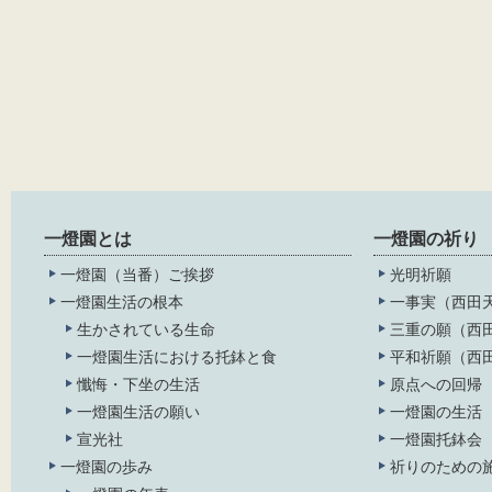
一燈園とは
一燈園の祈り
一燈園（当番）ご挨拶
光明祈願
一燈園生活の根本
一事実（西田
生かされている生命
三重の願（西
一燈園生活における托鉢と食
平和祈願（西
懺悔・下坐の生活
原点への回帰
一燈園生活の願い
一燈園の生活
宣光社
一燈園托鉢会
一燈園の歩み
祈りのための