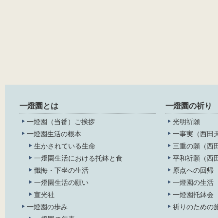
一燈園とは
一燈園の祈り
一燈園（当番）ご挨拶
光明祈願
一燈園生活の根本
一事実（西田
生かされている生命
三重の願（西
一燈園生活における托鉢と食
平和祈願（西
懺悔・下坐の生活
原点への回帰
一燈園生活の願い
一燈園の生活
宣光社
一燈園托鉢会
一燈園の歩み
祈りのための