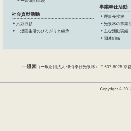
一燈園の年表
事業奉仕活動
社会貢献活動
理事長挨拶
六万行願
光泉林の事業
一燈園生活のひろがりと継承
主な活動実績
関連組織
一燈園
（一般財団法人 懺悔奉仕光泉林） 〒607-8025 京都市山科
Copyright © 2013