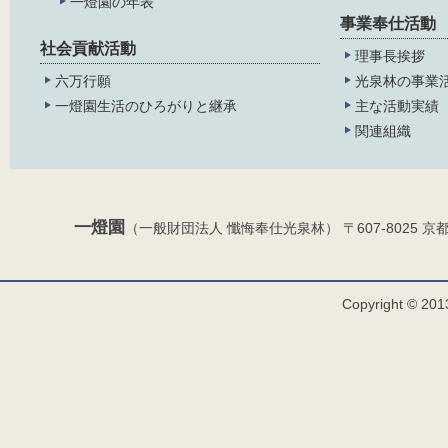
一燈園の年表
事業奉仕活動
社会貢献活動
理事長挨拶
六万行願
光泉林の事業
一燈園生活のひろがりと継承
主な活動実績
関連組織
一燈園
（一般財団法人 懺悔奉仕光泉林） 〒607-8025 京都市山科
Copyright © 2013