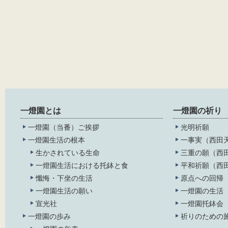
一燈園とは
一燈園の祈り
一燈園（当番）ご挨拶
光明祈願
一燈園生活の根本
一事実（西田
生かされている生命
三重の願（西
一燈園生活における托鉢と食
平和祈願（西
懺悔・下坐の生活
原点への回帰
一燈園生活の願い
一燈園の生活
宣光社
一燈園托鉢会
一燈園の歩み
祈りのための